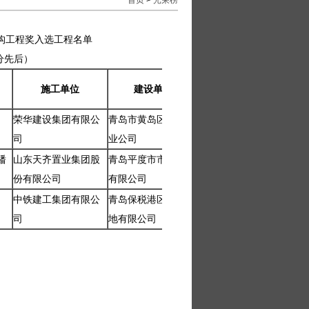
首页
>
光荣榜
结构工程奖入选工程名单
分先后）
施工单位
建设单位
监理单位
荣华建设集团有限公
青岛市黄岛区昌盛工
青岛信达工程管理有
司
业公司
限公司
蟠
山东天齐置业集团股
青岛平度市市政工程
青岛信达工程管理有
份有限公司
有限公司
限公司
中铁建工集团有限公
青岛保税港区能源基
青岛信达工程管理有
司
地有限公司
限公司