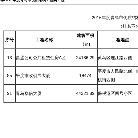
得2016年度青岛市优质结构工程奖工程
2016年度青岛市优质
（排名不
建筑面积
序号
工程名称
工程地点
（㎡)
13
昌盛公司公共租赁住房A区
24166.29
黄岛区连江路西侧
平度市人民路北侧、
85
平度市政创展大厦
19474
桃街西侧
91
青岛华信大厦
44321.89
保税港区四号小区