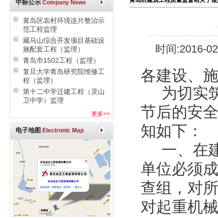
黄岛区建筑工程质量监督站关于做
中标公示
Company News
黄岛区农村环境连片整治示
范工程监理
藏马山综合开发项目基础设
时间:2016-
施配套工程（监理）
青岛市1502工程（监理）
各建设、
复旦大学青岛研究院维修工
程（监理）
为切实
第十二中学迁建工程（灵山
卫中学）监理
节后的安
更多>>
知如下：
电子地图
Electronic Map
一、在
单位必须
查组，对
对起重机